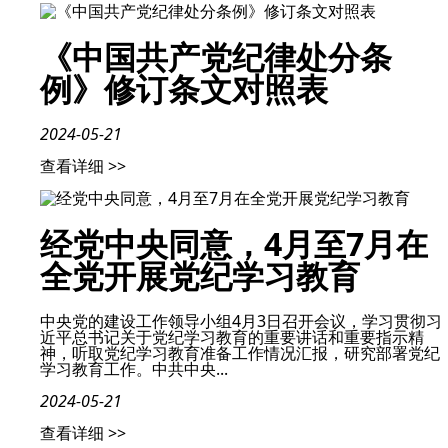
《中国共产党纪律处分条
例》修订条文对照表
2024-05-21
查看详细 >>
经党中央同意，4月至7月在
全党开展党纪学习教育
中央党的建设工作领导小组4月3日召开会议，学习贯彻习
近平总书记关于党纪学习教育的重要讲话和重要指示精
神，听取党纪学习教育准备工作情况汇报，研究部署党纪
学习教育工作。中共中央...
2024-05-21
查看详细 >>