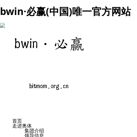
bwin·必赢(中国)唯一官方网站
首页
走进奥体
集团介绍
领导信息