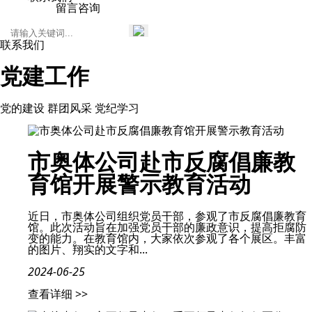
留言咨询
联系我们
党建工作
党的建设
群团风采
党纪学习
市奥体公司赴市反腐倡廉教
育馆开展警示教育活动
近日，市奥体公司组织党员干部，参观了市反腐倡廉教育
馆。此次活动旨在加强党员干部的廉政意识，提高拒腐防
变的能力。在教育馆内，大家依次参观了各个展区。丰富
的图片、翔实的文字和...
2024-06-25
查看详细 >>