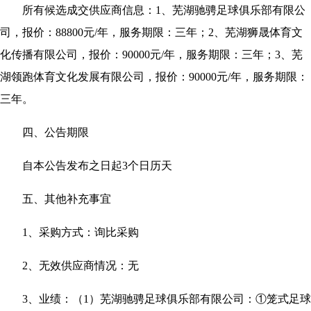
所有候选成交供应商信息：
1、芜湖驰骋足球俱乐部有限公
司，
报价：
88800元/年，
服务期限：
三年；
2、芜湖狮晟体育文
化传播有限公司，
报价：
90000元/年，服务期限：三年；3、芜
湖领跑体育文化发展有限公司，报价：90000元/年，服务期限：
三年。
四、公告期限
自本公告发布之日起
3个日历天
五、其他补充事宜
1、采购方式：询比采购
2、无效供应商情况：无
3、业绩：（1）芜湖驰骋足球俱乐部有限公司：
①
笼式足球